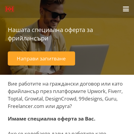
Нашата специална оферта за
фрийлансъри
Направи запитване
Вие работите на граждански договор или като
фрийлансър през платформите Upwork, Fiverr,
Toptal, Growtal, DesignCrowd, 99designs, Guru,
Freelancer.com или друга?
Имаме специална оферта за Вас.
Ако се колебаете дали да работите като